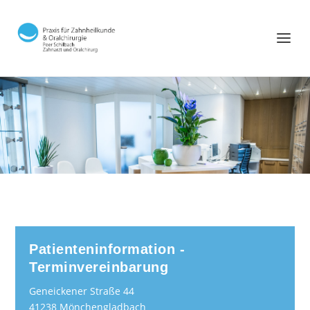
Patienteninformation -
Terminvereinbarung
Geneickener Straße 44
41238 Mönchengladbach