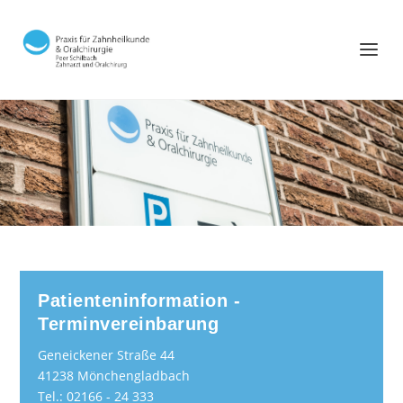
Patienteninformation -
Terminvereinbarung
Geneickener Straße 44
41238 Mönchengladbach
Tel.: 02166 - 24 333