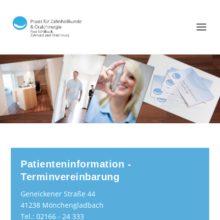
Patienteninformation -
Terminvereinbarung
Geneickener Straße 44
41238 Mönchengladbach
Tel.: 02166 - 24 333